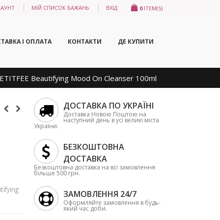
КАУНТ
МІЙ СПИСОК БАЖАНЬ
ВХІД
0
ITEM(S)
ТАВКА І ОПЛАТА
КОНТАКТИ
ДЕ КУПИТИ
TITFEE Beautifying Mood On Cleanser 100ml
ДОСТАВКА ПО УКРАЇНІ
Доставка Новою Поштою на
наступний день в усі великі міста
України.
БЕЗКОШТОВНА
ДОСТАВКА
Безкоштовна доставка на всі замовлення
більше 500 грн.
ifying
ЗАМОВЛЕННЯ 24/7
Оформляйте замовлення в будь-
який час доби.