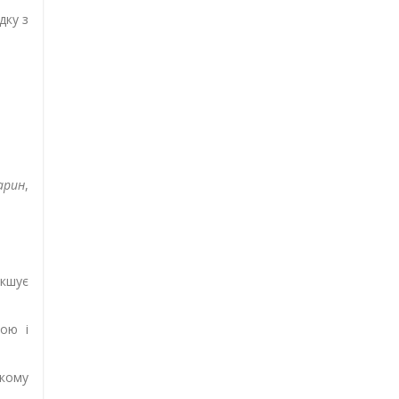
дку з
арин
,
якшує
ною і
кому