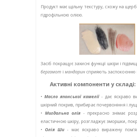
Продукт має щільну текстуру, схожу на щербе
гідрофільною олією.
Засіб покращує захисні функції шкіри і під
бергамот
і
мандарин
сприяють заспокоєнню не
Активні компоненти у складі:
•
Масло японської камелії
- дає яскраво в
шкірний покрив, прибирає почервоніння і лущ
•
Мигдальна олія
- прекрасно знімає роз
еластичною шкіру, розгладжує зморшки, покр
•
Олія Ши
- має яскраво виражену пом'як