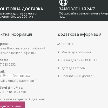
КОШТОВНА ДОСТАВКА
ЗАМОВЛЕННЯ 24/7
штовна доставка на всі
Оформляйте замовлення в буд
лення більше 500 грн.
час.
ктна інформація
Додаткова інформація
реса:
PETITFEE
, вул. Васильківська 1, офісний
Маски для обличчя
"Кемпа центр", офіс 100
лефон:
Патчі для очей PETITFEE
7) 583-5252
Догляд за тілом
ail:
Спеціальний догляд
іть email з картинки :)
бочі Дні / Час:
- Пт / 10:00 - 17:30
мовити зворотній дзвінок
дзвоніть мені