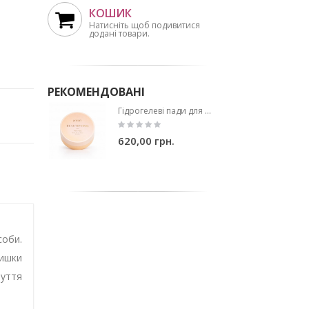
КОШИК
Натисніть щоб подивитися
додані товари.
РЕКОМЕНДОВАНІ
Гідрогелеві пади для догляду за порами PETITFEE Beautifying Pore Pad 84g, 30шт
620,00 грн.
соби.
лишки
чуття