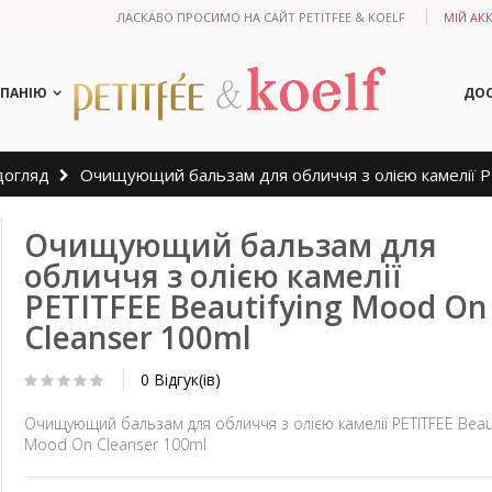
ЛАСКАВО ПРОСИМО НА САЙТ PETITFEE & KOELF
МІЙ АК
МПАНІЮ
ДОС
догляд
Очищующий бальзам для обличчя з олією камелії PE
Очищующий бальзам для
обличчя з олією камелії
PETITFEE Beautifying Mood On
Cleanser 100ml
0 Відгук(ів)
Очищующий бальзам для обличчя з олією камелії PETITFEE Beaut
Mood On Cleanser 100ml