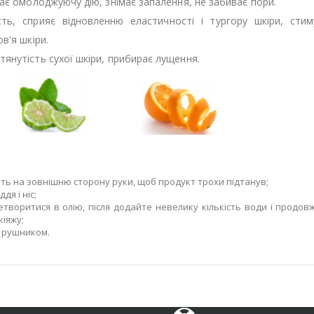
дає омолоджуючу дію, знімає запалення, не забиває пори.
сть, сприяє відновленню еластичності і тургору шкіри, сти
в'я шкіри.
тянутість сухої шкіри, прибирає лущення.
тіть на зовнішню сторону руки, щоб продукт трохи підтанув;
дя і ніс;
творитися в олію, після додайте невелику кількість води і продов
іяжу;
я рушником.