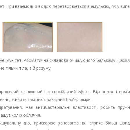
т. При взаємодії з водою перетворюється в емульсію, як у випа
вищує імунітет. Ароматична складова очищуючого бальзаму -
розм
 тільки тіла, а й розуму.
иражений загоюючий і заспокійливий ефект. Відновлює і пом'
ення, живить і зміцнює захисний бар'єр шкіри.
дратування, має антибактеріальні властивості, робить пруж
ащує колір обличчя.
шувальну дію, прискорює ранозагоєння, сприяє більш швид