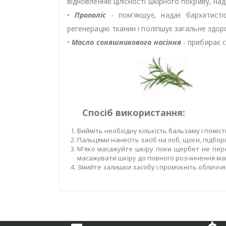
відновленню цілісності шкірного покриву, на
•
Прополіс
- пом'якшує, надає бархатисті
регенерацію тканин і поліпшує загальне здоро
•
Масло соняшникового насіння
- прибирає с
Спосіб використання:
Вийміть необхідну кількість бальзаму і поміс
Пальцями нанесіть засіб на лоб, щоки, підборід
М'яко масажуйте шкіру поки щербет не пере
масажувати шкіру до повного розчинення мак
Змийте залишки засобу і промокніть обличч