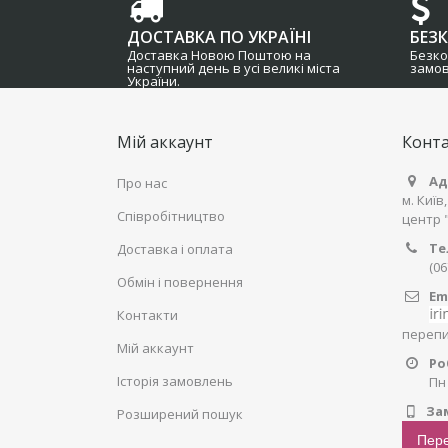
ДОСТАВКА ПО УКРАЇНІ
БЕЗ
Доставка Новою Поштою на
Безко
наступний день в усі великі міста
замов
України.
Мій аккаунт
Конта
Ад
Про нас
м. Київ
Співробітництво
центр 
Те
Доставка і оплата
(06
Обмін і повернення
Em
Контакти
перепиш
Мій аккаунт
Ро
Історія замовлень
Пн 
За
Розширений пошук
Пере